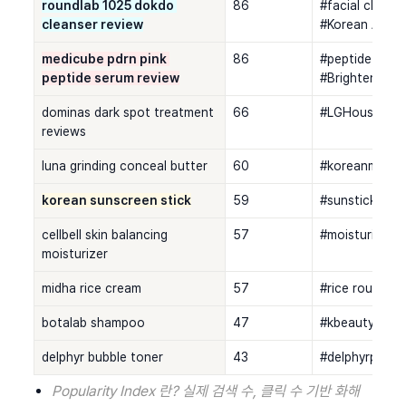
roundlab 1025 dokdo 
86
#facial cleans
cleanser review
#Korean Acne 
medicube pdrn pink 
86
#peptide seru
peptide serum review
#Brightening 
dominas dark spot treatment 
66
#LGHousehold
reviews
luna grinding conceal butter
60
#koreanmakeup
korean sunscreen stick
59
#sunstick #su
cellbell skin balancing 
57
#moisturizer b
moisturizer
midha rice cream
57
#rice routine 
botalab shampoo
47
#kbeauty #fluf
delphyr bubble toner
43
#delphyrpartn
Popularity Index 란? 실제 검색 수, 클릭 수 기반 화해 