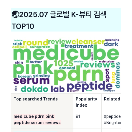
🌏2025.07 글로벌 K-뷰티 검색 
TOP10
Top searched Trends
Popularity 
Related hash
Index
medicube pdrn pink 
91
#peptide seru
peptide serum reviews
#Brightening 