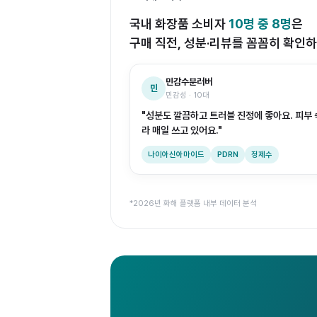
국내 화장품 소비자
10명 중 8명
은
구매 직전, 성분·리뷰를 꼼꼼히 확인하
민감수분러버
민
민감성 · 10대
"성분도 깔끔하고 트러블 진정에 좋아요. 피부
라 매일 쓰고 있어요."
나이아신아마이드
PDRN
정제수
*2026년 화해 플랫폼 내부 데이터 분석