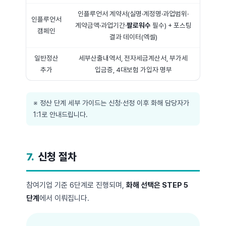
인플루언서 계약서(실명·계정명·과업범위·
인플루언서
계약금액·과업기간·
팔로워수
필수) + 포스팅
캠페인
결과 데이터(엑셀)
일반정산
세부산출내역서, 전자세금계산서, 부가세
추가
입금증, 4대보험 가입자 명부
※ 정산 단계 세부 가이드는 신청·선정 이후 화해 담당자가
1:1로 안내드립니다.
7.
신청 절차
참여기업 기준 6단계로 진행되며,
화해 선택은 STEP 5
단계
에서 이뤄집니다.