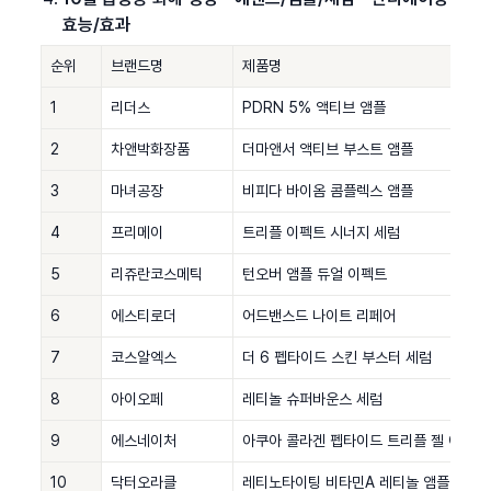
효능/효과
순위
브랜드명
제품명
1
리더스
PDRN 5% 액티브 앰플
2
차앤박화장품
더마앤서 액티브 부스트 앰플
3
마녀공장
비피다 바이옴 콤플렉스 앰플
4
프리메이
트리플 이펙트 시너지 세럼
5
리쥬란코스메틱
턴오버 앰플 듀얼 이펙트
6
에스티로더
어드밴스드 나이트 리페어
7
코스알엑스
더 6 펩타이드 스킨 부스터 세럼
8
아이오페
레티놀 슈퍼바운스 세럼
9
에스네이처
아쿠아 콜라겐 펩타이드 트리플 젤 에센스
10
닥터오라클
레티노타이팅 비타민A 레티놀 앰플