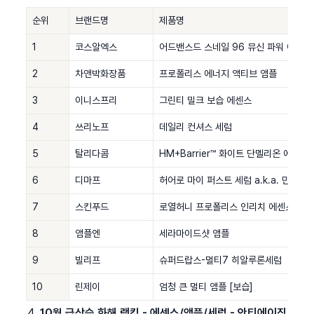
순위
브랜드명
제품명
1
코스알엑스
어드밴스드 스네일 96 뮤신 파워 에센스
2
차앤박화장품
프로폴리스 에너지 액티브 앰플
3
이니스프리
그린티 밀크 보습 에센스
4
쓰리노프
데일리 컨셔스 세럼
5
탈리다콤
HM+Barrier™ 화이트 단멜리온 에센스 
6
디마프
허어로 마이 퍼스트 세럼 a.k.a. 만능기
7
스킨푸드
로열허니 프로폴리스 인리치 에센스
8
앰플엔
세라마이드샷 앰플
9
빌리프
슈퍼드랍스-멀티7 히알루론세럼
10
린제이
엄청 큰 멀티 앰플 [보습]
10월 급상승 화해 랭킹 - 에센스/앰플/세럼 - 안티에이징 