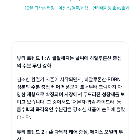
10월 급상승 랭킹 - 에센스/앰플/세럼 - 안티에이징 효능/효과
뷰티 트렌드 1 :💧 쌀쌀해지는 날씨에 히알루론산 중심
의 수분 루틴 강화
건조한 환절기 시즌이 시작되면서, 
히알루론산·PDRN 
성분의 수분 충전 케어 제품군
이 토너부터 크림까지 
다
양한 제형으로 확장되며 시장에서 두드러진 성장세
를 보
이고 있습니다. 그 중에서도 ‘저분자·캡슐·하이드라’ 등 
흡수력과 즉각적인 수분감
을 강조한 제품이 순위에 올랐
습니다.
뷰티 트렌드 2 : 🍯 다목적 케어 중심, 페이스 오일의 부
상