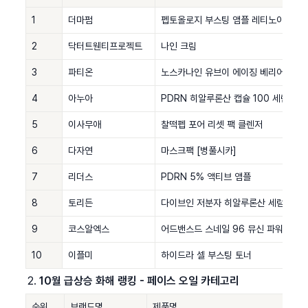
1
더마펌
펩토올로지 부스팅 앰플 레티노이드
2
닥터트웬티프로젝트
나인 크림
3
파티온
노스카나인 유브이 에이징 베리어 선세럼 [
4
아누아
PDRN 히알루론산 캡슐 100 세럼
5
이사무애
찰떡펩 포어 리셋 팩 클렌저
6
다자연
마스크팩 [병풀시카]
7
리더스
PDRN 5% 액티브 앰플
8
토리든
다이브인 저분자 히알루론산 세럼
9
코스알엑스
어드밴스드 스네일 96 뮤신 파워 에센
10
이플미
하이드라 셀 부스팅 토너
10월 급상승 화해 랭킹 - 페이스 오일 카테고리
순위
브랜드명
제품명