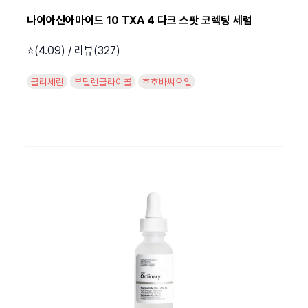
나이아신아마이드 10 TXA 4 다크 스팟 코렉팅 세럼
⭐️(4.09) / 리뷰(327)
글리세린
부틸렌글라이콜
호호바씨오일