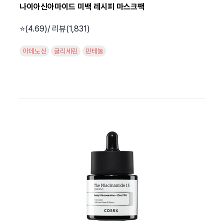
나이아신아마이드 미백 레시피 마스크팩
⭐️(4.69)/ 리뷰(1,831)
아데노신
글리세린
판테놀