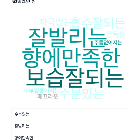
👍좋았던 점
수분있는
잘발리는
향에만족한