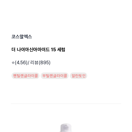
코스알엑스
더 나이아신아마이드 15 세럼
⭐️(4.56)/ 리뷰(895)
펜틸렌글라이콜
부틸렌글라이콜
알란토인