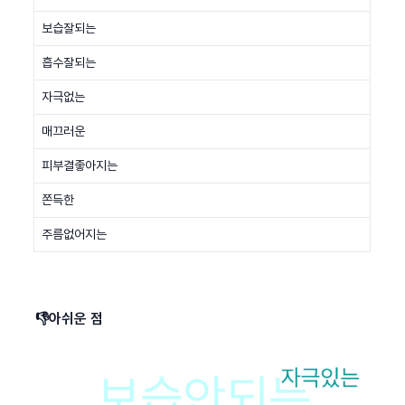
보습잘되는
흡수잘되는
자극없는
매끄러운
피부결좋아지는
쫀득한
주름없어지는
👎아쉬운 점