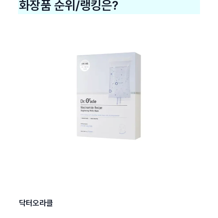
화장품 순위/랭킹은?
닥터오라클