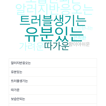
알러지반응오는
유분있는
트러블생기는
따가운
보습안되는