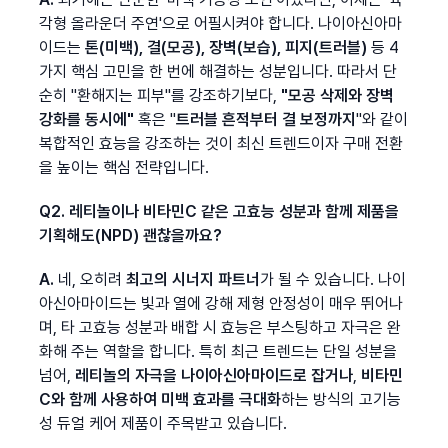
각형 올라운더 주연'으로 어필시켜야 합니다. 나이아신아마
이드는 
톤(미백), 결(모공), 장벽(보습), 피지(트러블)
 등 4
가지 핵심 고민을 한 번에 해결하는 성분입니다. 따라서 단
순히 "환해지는 피부"를 강조하기보다, 
"모공 삭제와 장벽 
강화를 동시에"
 혹은 "
트러블 흔적부터 결 보정까지
"와 같이 
복합적인 효능을 강조하는 것이 최신 트렌드이자 구매 전환
을 높이는 핵심 전략입니다.
Q2. 레티놀이나 비타민C 같은 고효능 성분과 함께 제품을 
기획해도(NPD) 괜찮을까요?
A.
 네, 오히려 
최고의 시너지 파트너
가 될 수 있습니다. 나이
아신아마이드는 빛과 열에 강해 제형 안정성이 매우 뛰어나
며, 타 고효능 성분과 배합 시 효능은 부스팅하고 자극은 완
화해 주는 역할을 합니다. 특히 최근 트렌드는 단일 성분을 
넘어, 
레티놀의 자극을 나이아신아마이드로 잡거나
, 
비타민
C와 함께 사용하여 미백 효과를 극대화
하는 방식의 고기능
성 듀얼 케어 제품이 주목받고 있습니다.